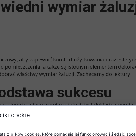
wiedni wymiar żaluzj
uczowy, aby zapewnić komfort użytkowania oraz estetycz
do pomieszczenia, a także są istotnym elementem dekorac
dobrać właściwy wymiar żaluzji. Zachęcamy do lektury.
podstawa sukcesu
ze odpowiedniego wymiaru żaluzji jest dokładny pomiar
menty, takie jak klamki czy zawiasy
. Pomiar powinien by
liki cookie
a ma tutaj kluczowe znaczenie – nawet niewielka pomyłka
sta z plików cookies, które pomagają jej funkcjonować i śledzić sposó