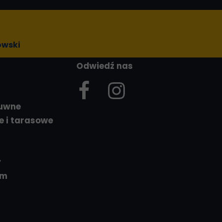
owski
Odwiedź nas
suwne
e i tarasowe
y
em