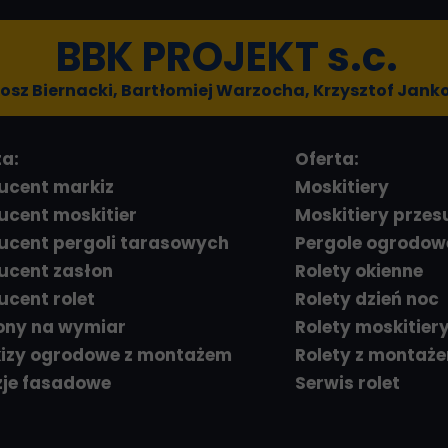
BBK PROJEKT s.c.
osz Biernacki, Bartłomiej Warzocha, Krzysztof Jank
ta:
Oferta:
ucent markiz
Moskitiery
ucent moskitier
Moskitiery prze
ucent pergoli tarasowych
Pergole ogrodow
ucent zasłon
Rolety okienne
ucent rolet
Rolety dzień noc
ony na wymiar
Rolety moskitier
izy ogrodowe z montażem
Rolety z montaż
zje fasadowe
Serwis rolet