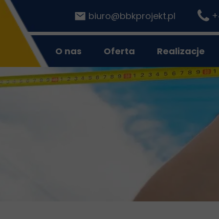
+
b
iuro@bbkprojekt.pl
O nas
Oferta
Realizacje