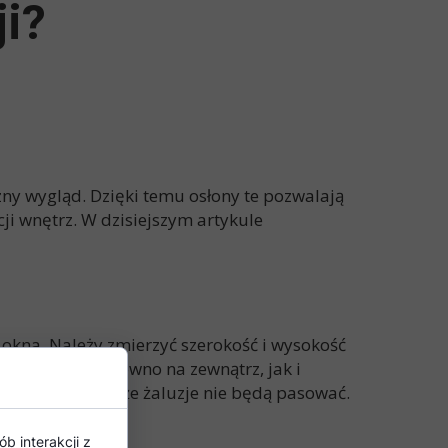
i?
ny wygląd. Dzięki temu osłony te pozwalają
ji wnętrz. W dzisiejszym artykule
 okna.
Należy zmierzyć szerokość i wysokość
ć wykonany zarówno na zewnątrz, jak i
 może sprawić, że żaluzje nie będą pasować.
b interakcji z