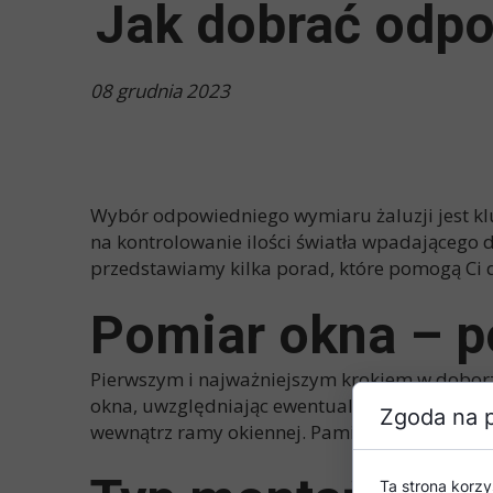
Jak dobrać odpo
08 grudnia 2023
Wybór odpowiedniego wymiaru żaluzji jest kl
na kontrolowanie ilości światła wpadającego 
przedstawiamy kilka porad, które pomogą Ci 
Pomiar okna – 
Pierwszym i najważniejszym krokiem w dobor
okna, uwzględniając ewentualne wystające ele
Zgoda na p
wewnątrz ramy okiennej. Pamiętaj, że precyzj
Ta strona korzy