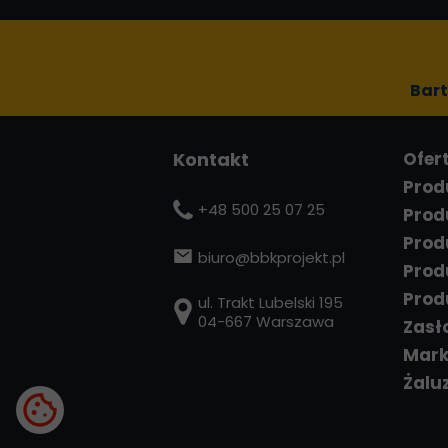
Bart
Konta
kt
Ofer
Prod
+48 500 25 07 25
Prod
Prod
b
iuro@bbkprojekt.pl
Prod
Prod
ul. Trakt Lubelski 195
04-667 Warszawa
Zasł
Mark
Żalu