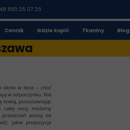
48 500 25 07 25
Cennik
Gdzie kupić
Tkaniny
Blog
Materiałowe
rszawa
Dzień/Noc
Plisowane
 oknie w lecie – choć
ają w odpoczynku. Nie
ą krwią, pozostawiając
iu całej nocy możemy
 przestrzeń wolną od
dź, jakie propozycje