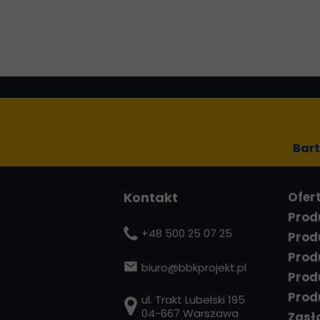
Bart
Konta
kt
Ofer
Prod
+48 500 25 07 25
Prod
Prod
b
iuro@bbkprojekt.pl
Prod
Prod
ul. Trakt Lubelski 195
04-667 Warszawa
Zasł