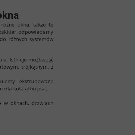
okna
różne okna, także te
oskitier odpowiadamy
 do różnych systemów
na. Istnieje możliwość
atowym, trójkątnym, z
ujemy ekstrudowane
i dla kota albo psa;
e w oknach, drzwiach