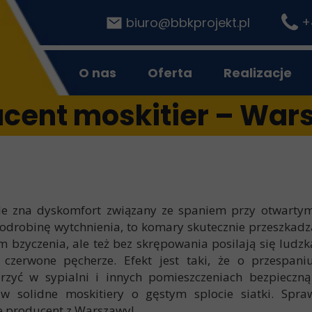
+
b
iuro@bbkprojekt.pl
O nas
Oferta
Realizacje
cent moskitier – Wa
e zna dyskomfort związany ze spaniem przy otwartym
 odrobinę wytchnienia, to komary skutecznie przeszkadz
em bzyczenia, ale też bez skrępowania posilają się ludzk
 czerwone pęcherze. Efekt jest taki, że o przespan
rzyć w sypialni i innych pomieszczeniach bezpieczną
w solidne moskitiery o gęstym splocie siatki. Spraw
e producent z Warszawy!