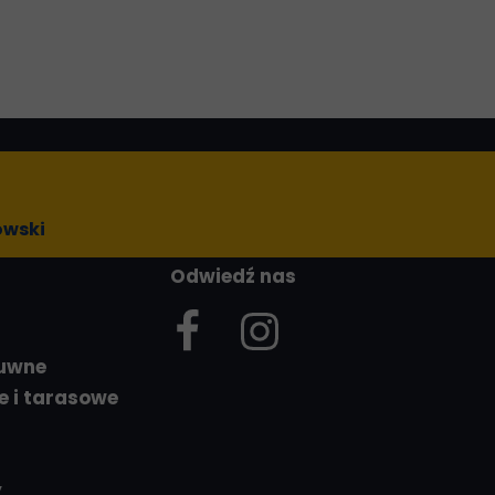
owski
Odwiedź nas
suwne
e i tarasowe
y