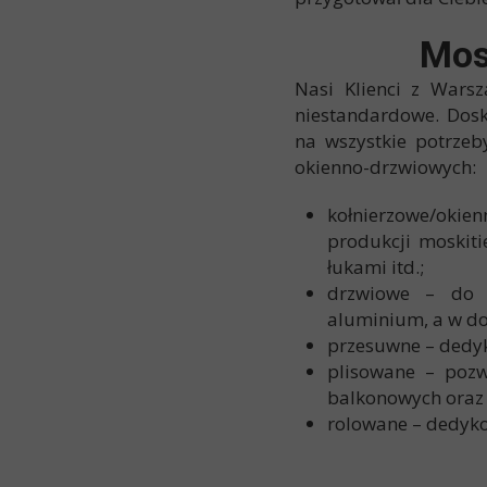
Mos
Nasi Klienci z Wars
niestandardowe. Dos
na wszystkie potrze
okienno-drzwiowych:
kołnierzowe/okien
produkcji moskit
łukami itd.;
drzwiowe – do 
aluminium, a w dol
przesuwne – ded
plisowane – pozw
balkonowych oraz
rolowane – dedy