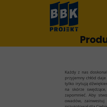
Produ
Każdy z nas doskonal
przyjemny chłód daje
tylko irytują dźwięki
na skórze swędzące,
zapomnieć. Aby stwo
owadów, zainwestuj 
przygotował dla Ciebi