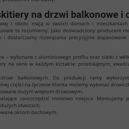
kitiery na drzwi balkonowe i 
zawy i okolic mają w swoich domach i mieszkaniach 
konale to rozumiemy. Jako doświadczony producent m
by i dostarczamy rozwiązania precyzyjnie dopasowane
ne – wykonane z aluminiowego profilu oraz siatki z włók
iery na okno w każdym kształcie: prostokątnym, kwadr
drzwi balkonowych. Do produkcji ramy wykorzyst
nej części na życzenie Klienta możemy wykonać drzwiczk
ykowane dużym wnękom drzwiowym;
alające zaoszczędzić mnóstwo miejsca. Montujemy j
 dużych otworach;
kowane oknom dachowym.