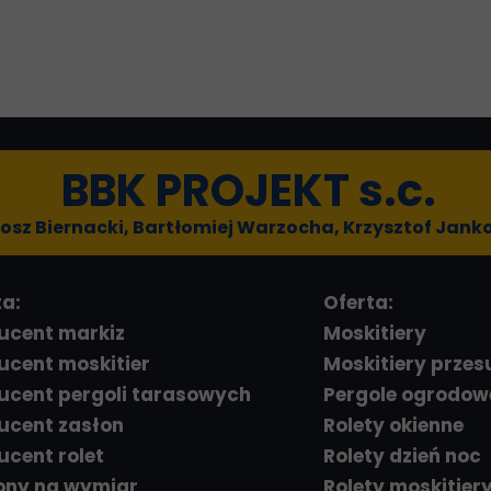
BBK PROJEKT s.c.
osz Biernacki, Bartłomiej Warzocha, Krzysztof Jank
ta:
Oferta:
ucent markiz
Moskitiery
ucent moskitier
Moskitiery prze
ucent pergoli tarasowych
Pergole ogrodow
ucent zasłon
Rolety okienne
ucent rolet
Rolety dzień noc
ony na wymiar
Rolety moskitier