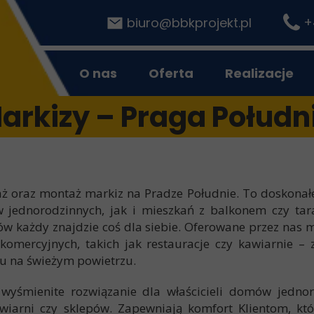
+
b
iuro@bbkprojekt.pl
O nas
Oferta
Realizacje
arkizy – Praga Połudn
ż oraz montaż markiz na Pradze Południe
. To doskonał
w jednorodzinnych, jak i mieszkań z balkonem czy tara
w każdy znajdzie coś dla siebie. Oferowane przez nas 
komercyjnych, takich jak restauracje czy kawiarnie –
u na świeżym powietrzu.
śmienite rozwiązanie dla właścicieli domów jednoro
wiarni czy sklepów
. Zapewniają komfort Klientom, kt