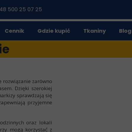
48 500 25 07 25
Cennik
Gdzie kupić
Tkaniny
Blog
Materiałowe
ie
Dzień/Noc
Plisowane
e rozwiązanie zarówno
sem. Dzięki szerokiej
markizy sprawdzają się
 zapewniają przyjemne
dzinnych oraz lokali
órzy mogą korzystać z