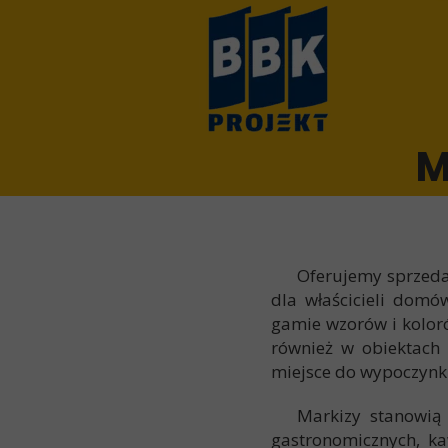
M
Oferujemy
sprzeda
dla właścicieli domó
gamie wzorów i koloró
również w obiektach 
miejsce do wypoczynk
Markizy stanowią wy
gastronomicznych, ka