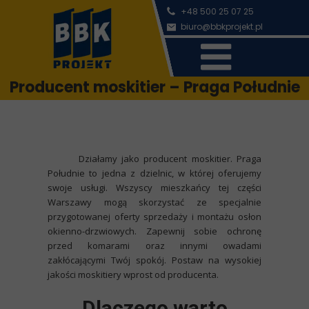
+48 500 25 07 25
b
iuro@bbkprojekt.pl
Producent moskitier – Praga Południe
Działamy jako
producent moskitier. Praga
Południe
to jedna z dzielnic, w której oferujemy
swoje usługi. Wszyscy mieszkańcy tej części
Warszawy mogą skorzystać ze specjalnie
przygotowanej oferty sprzedaży i montażu osłon
okienno-drzwiowych. Zapewnij sobie ochronę
przed komarami oraz innymi owadami
zakłócającymi Twój spokój. Postaw na wysokiej
jakości moskitiery wprost od producenta.
Dlaczego warto