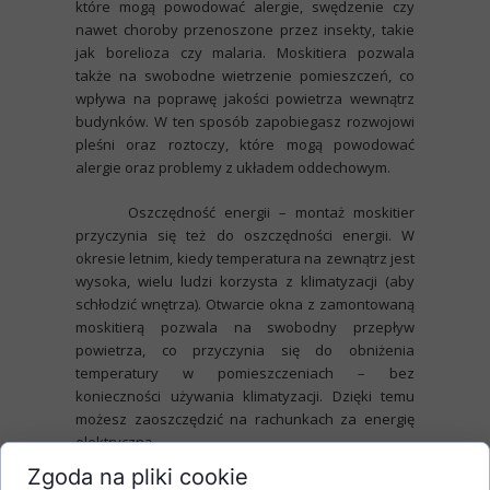
które mogą powodować alergie, swędzenie czy
nawet choroby przenoszone przez insekty, takie
jak borelioza czy malaria. Moskitiera pozwala
także na swobodne wietrzenie pomieszczeń, co
wpływa na poprawę jakości powietrza wewnątrz
budynków. W ten sposób zapobiegasz rozwojowi
pleśni oraz roztoczy, które mogą powodować
alergie oraz problemy z układem oddechowym.
Oszczędność energii
– montaż moskitier
przyczynia się też do oszczędności energii. W
okresie letnim, kiedy temperatura na zewnątrz jest
wysoka, wielu ludzi korzysta z klimatyzacji (aby
schłodzić wnętrza). Otwarcie okna z zamontowaną
moskitierą pozwala na swobodny przepływ
powietrza, co przyczynia się do obniżenia
temperatury w pomieszczeniach – bez
konieczności używania klimatyzacji. Dzięki temu
możesz zaoszczędzić na rachunkach za energię
elektryczną.
Zgoda na pliki cookie
Moskitiery chronią przed owadami, wpływają na