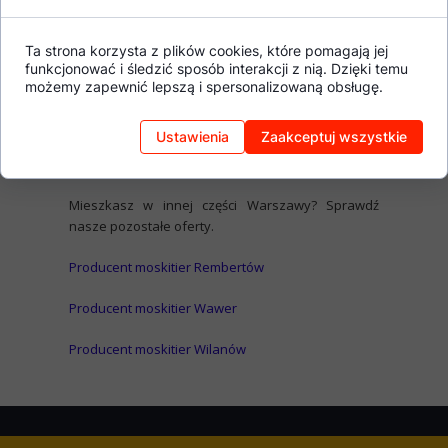
poprawę zdrowia, pozwalają zaoszczędzić energię,
a przy tym dodają estetyki wnętrzom. Biorąc pod
Ta strona korzysta z plików cookies, które pomagają jej
uwagę wszystkie te aspekty, warto zdecydować się
funkcjonować i śledzić sposób interakcji z nią. Dzięki temu
na współpracę z naszą firmą –
producentem
możemy zapewnić lepszą i spersonalizowaną obsługę.
moskitier na Pradze Południe
.
Ustawienia
Zaakceptuj wszystkie
Zapraszamy do kontaktu w celu omówienia
szczegółów współpracy.
Mieszkasz w innej części Warszawy? Sprawdź
nasze pozostałe oferty.
Producent moskitier Rembertów
Producent moskitier Wawer
Producent moskitier Wilanów