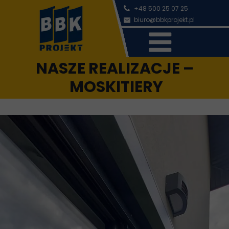
+48 500 25 07 25
b
iuro@bbkprojekt.pl
NASZE REALIZACJE –
MOSKITIERY